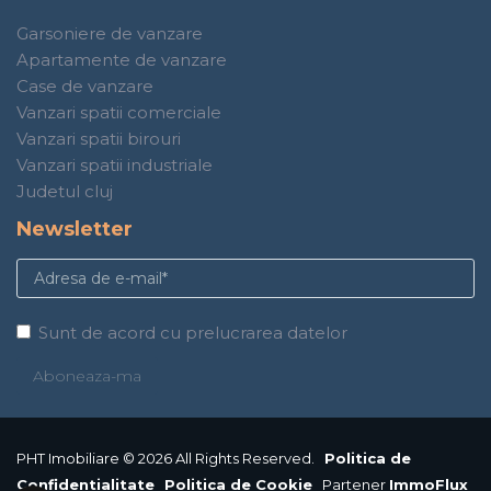
Garsoniere de vanzare
Apartamente de vanzare
Case de vanzare
Vanzari spatii comerciale
Vanzari spatii birouri
Vanzari spatii industriale
Judetul cluj
Newsletter
Sunt de acord cu prelucrarea datelor
PHT Imobiliare © 2026 All Rights Reserved.
Politica de
Confidentialitate
Politica de Cookie
Partener
ImmoFlux