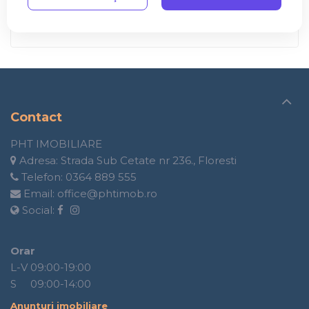
2
6 Camere
3 Bai
240 m
Contact
PHT IMOBILIARE
Adresa:
Strada Sub Cetate nr 236., Floresti
Telefon:
0364 889 555
Email:
office@phtimob.ro
Social:
Orar
L-V 09:00-19:00
S 09:00-14:00
Anunturi imobiliare