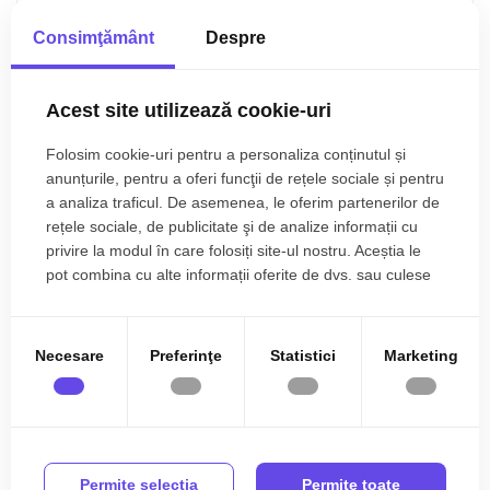
Consimţământ
Despre
Acest site utilizează cookie-uri
Folosim cookie-uri pentru a personaliza conținutul și
anunțurile, pentru a oferi funcţii de rețele sociale și pentru
a analiza traficul. De asemenea, le oferim partenerilor de
rețele sociale, de publicitate şi de analize informații cu
privire la modul în care folosiți site-ul nostru. Aceștia le
pot combina cu alte informații oferite de dvs. sau culese
în urma folosirii serviciilor lor.
Necesare
Preferinţe
Statistici
Marketing
Floresti, Tauti
384.990€
Casa cu 6 camere, 240 mp utili, 3 bai, curte 100
mp, panouri fotovoltaice, Tauti
Permite selecţia
Permite toate