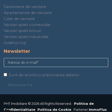
Garsoniere de vanzare
Apartamente de vanzare
Case de vanzare
Vanzari spatii comerciale
Vanzari spatii birouri
Vanzari spatii industriale
Judetul cluj
Newsletter
Sunt de acord cu prelucrarea datelor
PHT Imobiliare © 2026 All Rights Reserved.
Politica de
Confidentialitate
Politica de Cookie
Partener
ImmoFlux