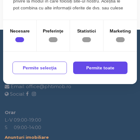
privire la modul în care folosiți site-ul nostru. Aceștia le
pot combina cu alte informații oferite de dvs. sau culese
în urma folosirii serviciilor lor.
PHT te invită la The woman EXPO-CONFERINȚA DE
LEADERSHIP FEMININ
Necesare
Preferinţe
Statistici
Marketing
Contact
PHT IMOBILIARE
Permite selecţia
Permite toate
Adresa:
Strada Sub Cetate nr 236., Floresti
Telefon:
0364 889 555
Email:
office@phtimob.ro
Social:
Orar
L-V 09:00-19:00
S 09:00-14:00
Anunturi imobiliare