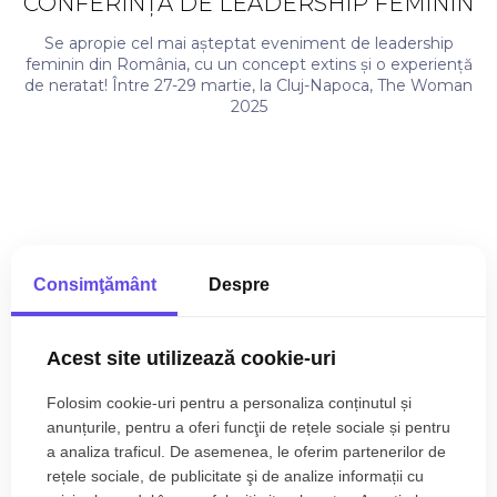
CONFERINȚA DE LEADERSHIP FEMININ
Se apropie cel mai așteptat eveniment de leadership
feminin din România, cu un concept extins și o experiență
de neratat! Între 27-29 martie, la Cluj-Napoca, The Woman
2025
Articole populare
Consimţământ
Despre
Acest site utilizează cookie-uri
Folosim cookie-uri pentru a personaliza conținutul și
anunțurile, pentru a oferi funcţii de rețele sociale și pentru
a analiza traficul. De asemenea, le oferim partenerilor de
rețele sociale, de publicitate şi de analize informații cu