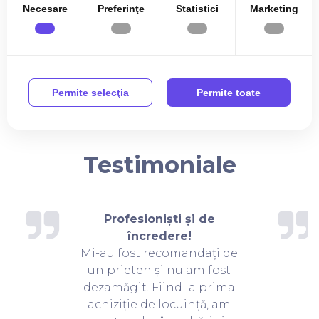
Necesare
Preferinţe
Statistici
Marketing
GARANȚIA CALITĂȚII
Permite selecţia
Permite toate
Testimoniale
Profesioniști și de
încredere!
Mi-au fost recomandați de
un prieten și nu am fost
dezamăgit. Fiind la prima
achiziție de locuință, am