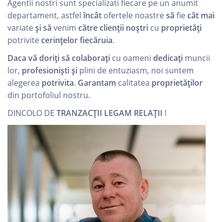
Agentii nostri sunt specializati fiecare pe un anumit
departament, astfel
încât
ofertele noastre
să
fie
cât
mai
variate
și
să
venim
către
clienții
noștri
cu
proprietăți
potrivite
cerințelor
fiecăruia
.
Daca
vă
doriți
să
colaborați
cu oameni
dedicați
muncii
lor,
profesioniști
și
plini de entuziasm, noi suntem
alegerea
potrivita
.
Garantam
calitatea
proprietăților
din portofoliul nostru.
DINCOLO DE
TRANZACȚII
LEGAM
RELAȚII
!