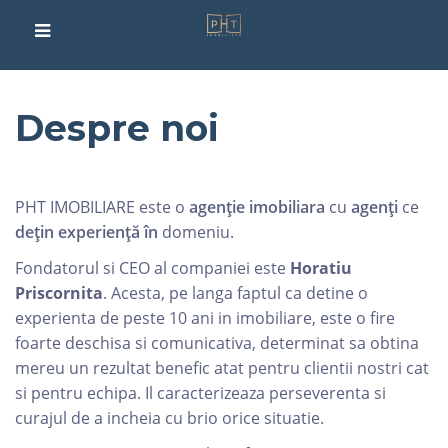
Despre noi
PHT IMOBILIARE este o
agenție
imobiliara
cu
agenți
ce
dețin
experiență
în
domeniu.
Fondatorul si CEO al companiei este
Horatiu
Priscornita
. Acesta, pe langa faptul ca detine o
experienta de peste 10 ani in imobiliare, este o fire
foarte deschisa si comunicativa, determinat sa obtina
mereu un rezultat benefic atat pentru clientii nostri cat
si pentru echipa. Il caracterizeaza perseverenta si
curajul de a incheia cu brio orice situatie.