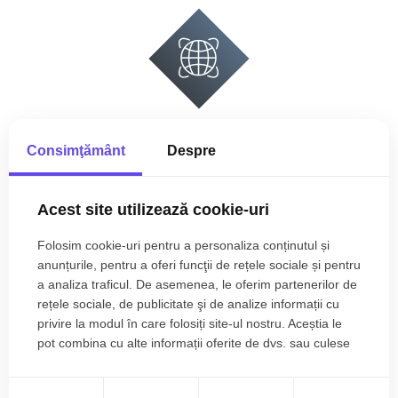
EXPERIENȚĂ ÎN DOMENIU
Consimţământ
Despre
Acest site utilizează cookie-uri
Folosim cookie-uri pentru a personaliza conținutul și
anunțurile, pentru a oferi funcţii de rețele sociale și pentru
a analiza traficul. De asemenea, le oferim partenerilor de
PROFESIONIȘTI
rețele sociale, de publicitate şi de analize informații cu
privire la modul în care folosiți site-ul nostru. Aceștia le
pot combina cu alte informații oferite de dvs. sau culese
în urma folosirii serviciilor lor.