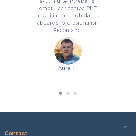
avut multe întrebări și
emoții, dar echipa PHT
Imobiliare m-a ghidat cu
răbdare și profesionalism.
Recomand!
Aurel E.
Contact