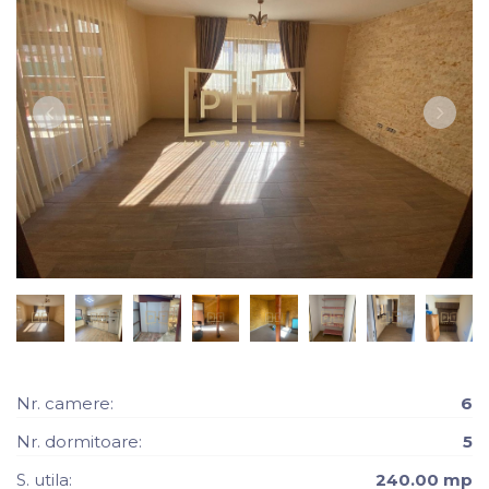
Nr. camere:
6
Nr. dormitoare:
5
S. utila:
240.00 mp