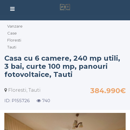
Vanzare
Case
Floresti
Tauti
Casa cu 6 camere, 240 mp utili,
3 bai, curte 100 mp, panouri
fotovoltaice, Tauti
384.990€
Floresti, Tauti
ID: P155726
740