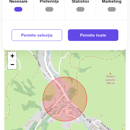
Necesare
Preferinţe
Statistici
Marketing
Contorizare:
Apometre, Contor caldura, Contor gaz
Mobilat:
Complet mobilat
Imobil:
Curte, Gradina
Permite selecţia
Permite toate
+
−