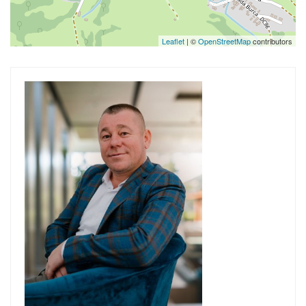
Leaflet
| ©
OpenStreetMap
contributors