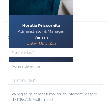
Horatiu Priscornita
Administrator & Manager
Contacteaza-ma
Vanzari
0364 889 555
horatiu@phtimob.ro