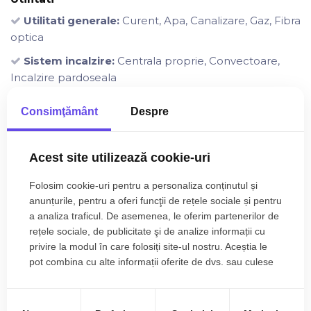
Utilitati generale:
Curent, Apa, Canalizare, Gaz, Fibra
optica
Sistem incalzire:
Centrala proprie, Convectoare,
Incalzire pardoseala
Finisaje
Consimţământ
Despre
Izolatii:
Izolatie Exterior
Pereti:
Vopsea lavabila, Faianta
Acest site utilizează cookie-uri
Podele:
Parchet, Gresie
Folosim cookie-uri pentru a personaliza conținutul și
Ferestre:
Ferestre PVC, Ferestre Termopan
anunțurile, pentru a oferi funcţii de rețele sociale și pentru
Usa intrare:
Usa intrare PVC
a analiza traficul. De asemenea, le oferim partenerilor de
rețele sociale, de publicitate şi de analize informații cu
Usa interior:
Usa interior Lemn
privire la modul în care folosiți site-ul nostru. Aceștia le
pot combina cu alte informații oferite de dvs. sau culese
Dotari
în urma folosirii serviciilor lor.
Spatii utile:
Pivnita
Bucatarie:
Bucatarie Mobilata, Bucatarie Utilata