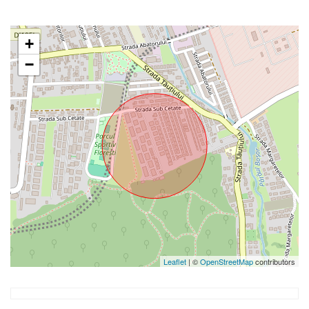
+
−
Leaflet
| ©
OpenStreetMap
contributors