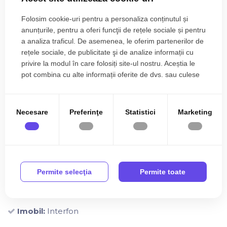
Sistem incalzire:
Centrala proprie, Calorifere
Folosim cookie-uri pentru a personaliza conținutul și
Climatizare:
Aer conditionat
anunțurile, pentru a oferi funcţii de rețele sociale și pentru
a analiza traficul. De asemenea, le oferim partenerilor de
Finisaje
rețele sociale, de publicitate şi de analize informații cu
Izolatii:
Izolatie Exterior
privire la modul în care folosiți site-ul nostru. Aceștia le
Pereti:
pot combina cu alte informații oferite de dvs. sau culese
Vopsea lavabila, Var
în urma folosirii serviciilor lor.
Podele:
Parchet, Gresie
Ferestre:
Ferestre PVC
Necesare
Preferinţe
Statistici
Marketing
Usa intrare:
Usa intrare Metal
Dotari
Bucatarie:
Bucatarie Mobilata
Permite selecţia
Permite toate
Contorizare:
Apometre, Contor gaz
Mobilat:
Partial mobilat
Imobil:
Interfon