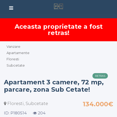
Aceasta proprietate a fost
retras!
Vanzare
Apartamente
Floresti
Subcetate
RETRAS
Apartament 3 camere, 72 mp,
parcare, zona Sub Cetate!
134.000€
Floresti, Subcetate
ID: P180514
204