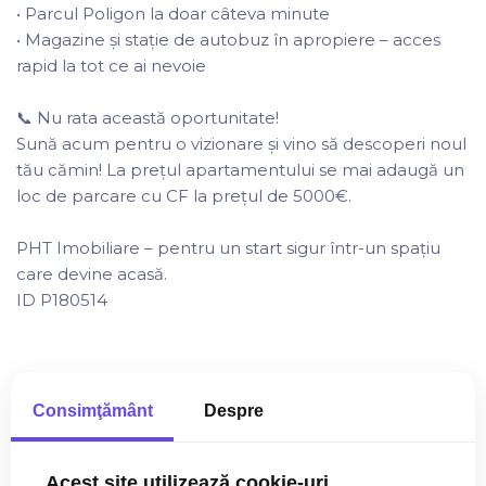
• Parcul Poligon la doar câteva minute
• Magazine și stație de autobuz în apropiere – acces
rapid la tot ce ai nevoie
📞 Nu rata această oportunitate!
Sună acum pentru o vizionare și vino să descoperi noul
tău cămin! La prețul apartamentului se mai adaugă un
loc de parcare cu CF la prețul de 5000€.
PHT Imobiliare – pentru un start sigur într-un spațiu
care devine acasă.
ID P180514
Consimţământ
Despre
Utilitati
Utilitati generale:
Curent, Apa, Canalizare, Gaz
Acest site utilizează cookie-uri