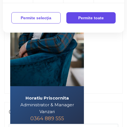
Permite selecţia
Permite toate
Horatiu Priscornita
Administrator & Manager
Contacteaza-ma
Vanzari
0364 889 555
horatiu@phtimob.ro