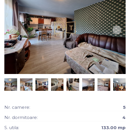
Nr. camere:
5
Nr. dormitoare:
4
S. utila:
133.00 mp