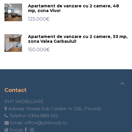
Apartament de vanzare cu 2 camere, 48
mp, zona Vivo!
125.000€
Apartament de vanzare cu 2 camere, 53 mp,
zona Valea Garbaului!
150.000€
Contact
PHT IMOBILIARE
Adresa:
Strada Sub Cetate nr 236., Floresti
Telefon:
0364 889 555
Email:
office@phtimob.ro
Social: