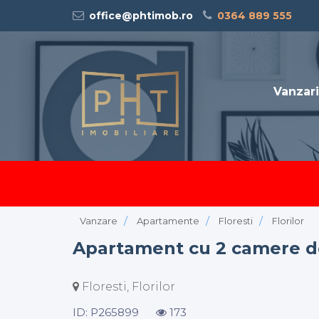
office@phtimob.ro
0364 889 555
Vanzari
Vanzare
Apartamente
Floresti
Florilor
Apartament cu 2 camere de 
Floresti, Florilor
ID: P265899
173