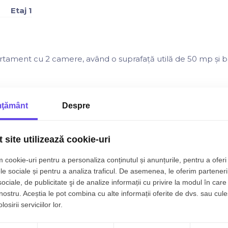
Etaj 1
tament cu 2 camere, având o suprafață utilă de 50 mp și 
ţământ
Despre
 site utilizează cookie-uri
 cookie-uri pentru a personaliza conținutul și anunțurile, pentru a oferi 
le sociale și pentru a analiza traficul. De asemenea, le oferim parteneri
sociale, de publicitate şi de analize informații cu privire la modul în care 
ntru investiție, fiind amplasată într-o zonă liniștită și accesib
 nostru. Aceștia le pot combina cu alte informații oferite de dvs. sau cule
osirii serviciilor lor.
are, vă stăm la dispoziție!