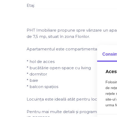
Etaj:
PHT Imobiliare propune spre vânzare un apar
de 7,5 mp, situat în zona Florilor.
Apartamentul este compartimentat astfel:
Consim
* hol de acces
* bucătărie open-space cu living
Acest
* dormitor
* baie
Folosim
* balcon spațios
de rețe
rețele 
Locuința este ideală atât pentru locuit, cât și pe
site-ul
urma fol
Pentru mai multe detalii și programări la vizion