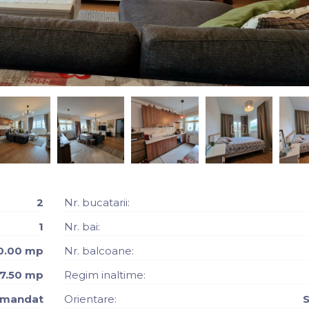
2
Nr. bucatarii:
1
Nr. bai:
0.00 mp
Nr. balcoane:
7.50 mp
Regim inaltime:
omandat
Orientare:
S