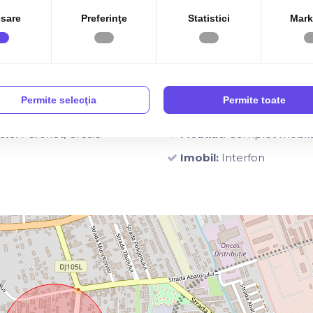
sare
Preferinţe
Statistici
Mark
je
Dotari
Permite selecţia
Permite toate
ti:
Vopsea lavabila, Faianta
Bucatarie:
Bucatarie Mob
ele:
Parchet, Gresie
Mobilat:
Complet mobil
Imobil:
Interfon