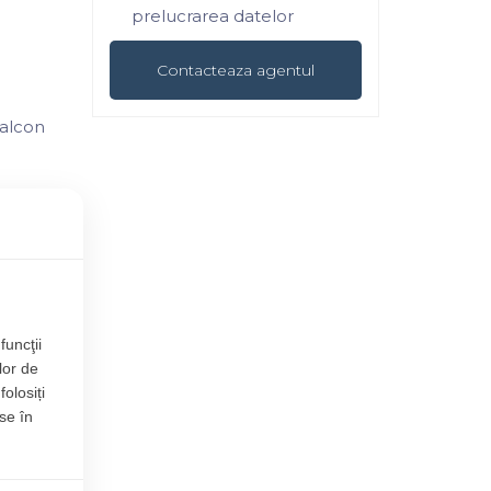
prelucrarea datelor
balcon
funcţii
lor de
folosiți
ilă.
se în