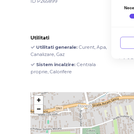
ID P265899
Nece
Utilitati
Finisa
Utilitati generale:
Curent, Apa,
Pere
Canalizare, Gaz
Pod
Sistem incalzire:
Centrala
proprie, Calorifere
+
−