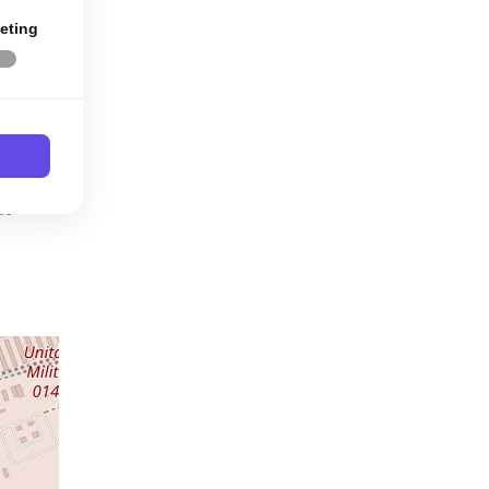
eting
ilata
at