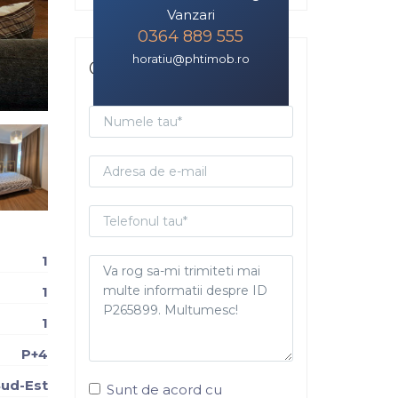
Vanzari
0364 889 555
horatiu@phtimob.ro
Contacteaza-ma
1
1
1
P+4
ud-Est
Sunt de acord cu