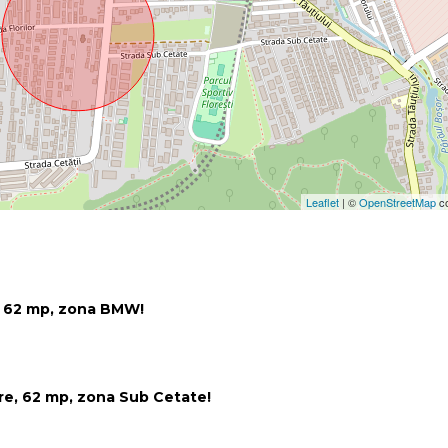
Leaflet
| ©
OpenStreetMap
co
, 62 mp, zona BMW!
e, 62 mp, zona Sub Cetate!