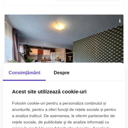
Consimţământ
Despre
Acest site utilizează cookie-uri
Floresti, Muzeul Apei
140.000€
Folosim cookie-uri pentru a personaliza conținutul și
anunțurile, pentru a oferi funcţii de rețele sociale și pentru
Apartament cu 5 camere de vânzare 133 mp,
a analiza traficul. De asemenea, le oferim partenerilor de
zona Muzeul Apei!
rețele sociale, de publicitate şi de analize informații cu
2