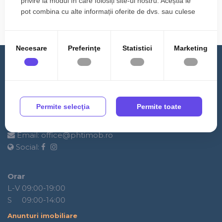
privire la modul în care folosiți site-ul nostru. Aceștia le
5 Camere
2 Bai
133 m
pot combina cu alte informații oferite de dvs. sau culese
Etaj 3
în urma folosirii serviciilor lor.
Necesare
Preferinţe
Statistici
Marketing
Contact
PHT IMOBILIARE
Permite selecţia
Permite toate
Adresa:
Strada Sub Cetate nr 236., Floresti
Telefon:
0364 889 555
Email:
office@phtimob.ro
Social:
Orar
L-V 09:00-19:00
S 09:00-14:00
Anunturi imobiliare