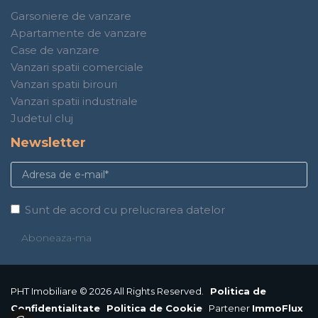
Garsoniere de vanzare
Apartamente de vanzare
Case de vanzare
Vanzari spatii comerciale
Vanzari spatii birouri
Vanzari spatii industriale
Judetul cluj
Newsletter
Sunt de acord cu prelucrarea datelor
PHT Imobiliare © 2026 All Rights Reserved.
Politica de
Confidentialitate
Politica de Cookie
Partener
ImmoFlux