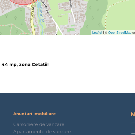
Leaflet
| ©
OpenStreetMap
co
 44 mp, zona Cetatii!
Anunturi imobiliare
N
Garsoniere de vanzare
Apartamente de vanzare