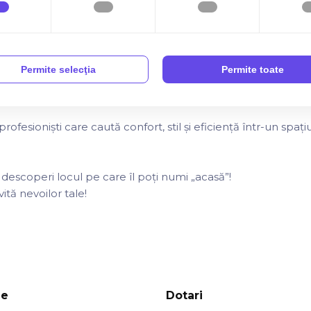
Permite selecţia
Permite toate
 de calitate superioară
ntru primul chiriaș
ofesioniști care caută confort, stil și eficiență într-un spați
 descoperi locul pe care îl poți numi „acasă”!
ită nevoilor tale!
je
Dotari