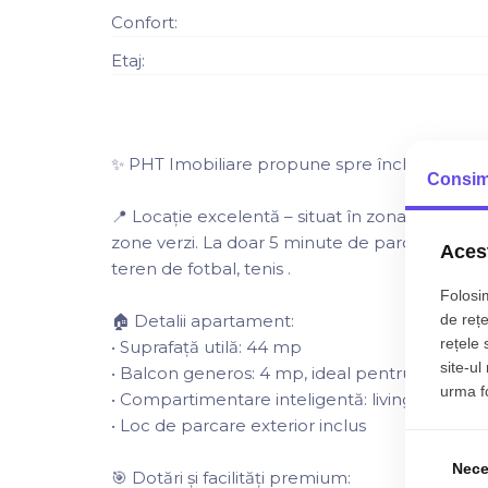
Confort:
Etaj:
✨ PHT Imobiliare propune spre închiriere –
Consim
📍 Locație excelentă – situat în zona Abator,
zone verzi. La doar 5 minute de parcul Poligon
Acest
teren de fotbal, tenis .
Folosim
de rețe
🏠 Detalii apartament:
rețele 
• Suprafață utilă: 44 mp
site-ul
• Balcon generos: 4 mp, ideal pentru moment
urma fol
• Compartimentare inteligentă: living cu bucă
• Loc de parcare exterior inclus
Nece
🎯 Dotări și facilități premium: