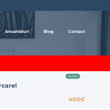
Ansambluri
Blog
Contact
RETRAS
rcare!
400€