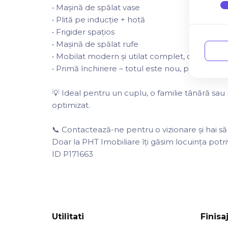
• Mașină de spălat vase
• Plită pe inducție + hotă
• Frigider spațios
• Mașină de spălat rufe
• Mobilat modern și utilat complet, cu finisaje
• Primă închiriere – totul este nou, pregătit pe
💡 Ideal pentru un cuplu, o familie tânără sau pr
optimizat.
📞 Contactează-ne pentru o vizionare și hai să
Doar la PHT Imobiliare îți găsim locuința potriv
ID P171663
Utilitati
Finisa