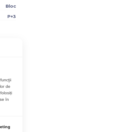
Bloc
P+3
rt și
e ,
funcţii
lor de
folosiți
se în
eting