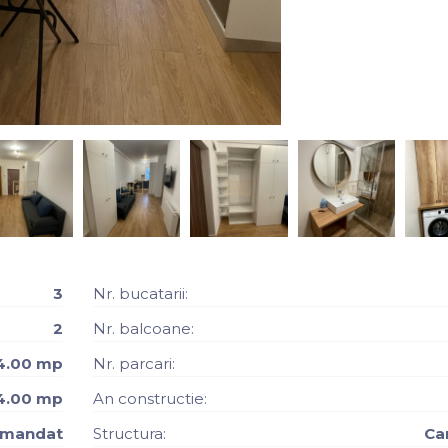
3
Nr. bucatarii:
2
Nr. balcoane:
4.00 mp
Nr. parcari:
4.00 mp
An constructie:
omandat
Structura:
Ca