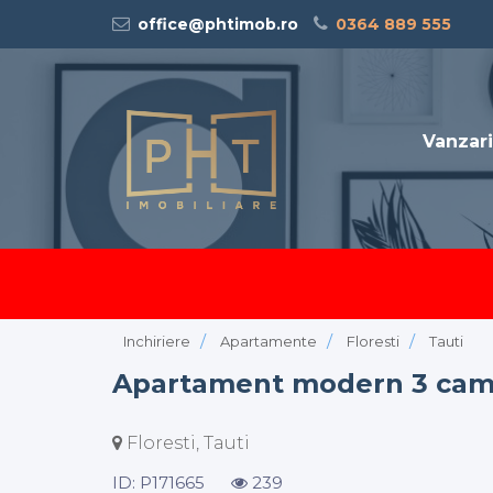
office@phtimob.ro
0364 889 555
Vanzari
Inchiriere
Apartamente
Floresti
Tauti
Apartament modern 3 camer
Floresti, Tauti
ID: P171665
239