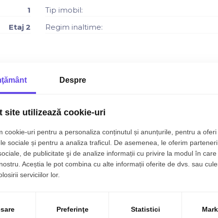
1
Tip imobil:
Etaj 2
Regim inaltime:
 Apartament 3 camere modern, zona Abator ✨
ţământ
Despre
 aproape de puncte de interes, magazine, mijloace de transpo
 care dispune de loc de joacă pentru copii, pistă de alergar
 site utilizează cookie-uri
 cookie-uri pentru a personaliza conținutul și anunțurile, pentru a oferi 
le sociale și pentru a analiza traficul. De asemenea, le oferim parteneri
sociale, de publicitate şi de analize informații cu privire la modul în care 
 nostru. Aceștia le pot combina cu alte informații oferite de dvs. sau cule
e de relaxare
osirii serviciilor lor.
tărie open space, 2 dormitoare, 1 baie
sare
Preferinţe
Statistici
Mark