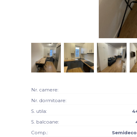
Nr. camere:
Nr. dormitoare:
S. utila:
4
S. balcoane:
Comp.:
Semidec