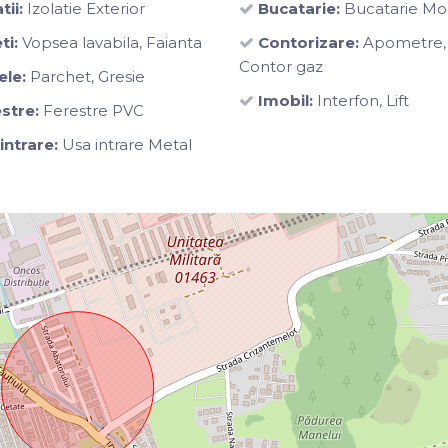
tii:
Izolatie Exterior
Bucatarie:
Bucatarie Mob
ti:
Vopsea lavabila, Faianta
Contorizare:
Apometre,
Contor gaz
ele:
Parchet, Gresie
Imobil:
Interfon, Lift
stre:
Ferestre PVC
intrare:
Usa intrare Metal