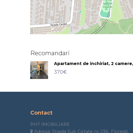
Recomandari
Apartament de inchiriat, 2 camere,
370€
Contact
PHT IMOBILIARE
Adresa:
Strada Sub Cetate nr 236., Floresti