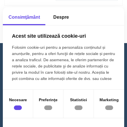
Consimţământ
Despre
Nu s-au gasit rezultate care sa
corespunda criteriilor dvs!
Acest site utilizează cookie-uri
Folosim cookie-uri pentru a personaliza conținutul și
anunțurile, pentru a oferi funcţii de rețele sociale și pentru
a analiza traficul. De asemenea, le oferim partenerilor de
Contact
rețele sociale, de publicitate şi de analize informații cu
privire la modul în care folosiți site-ul nostru. Aceștia le
PHT IMOBILIARE
pot combina cu alte informații oferite de dvs. sau culese
Adresa:
Strada Sub Cetate nr 236., Floresti
în urma folosirii serviciilor lor.
Telefon:
0364 889 555
Email:
office@phtimob.ro
Necesare
Preferinţe
Statistici
Marketing
Social:
Orar
L-V 09:00-19:00