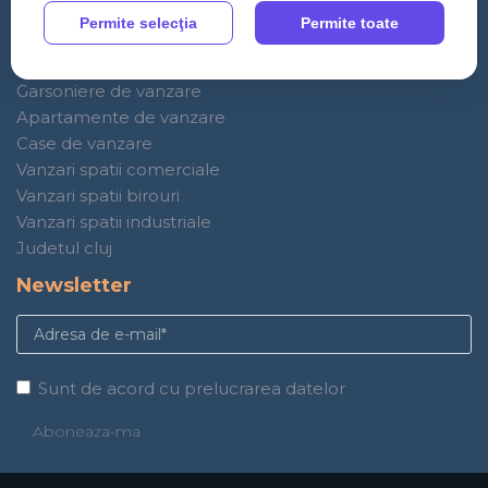
S 09:00-14:00
Permite selecţia
Permite toate
Anunturi imobiliare
Garsoniere de vanzare
Apartamente de vanzare
Case de vanzare
Vanzari spatii comerciale
Vanzari spatii birouri
Vanzari spatii industriale
Judetul cluj
Newsletter
Sunt de acord cu prelucrarea datelor