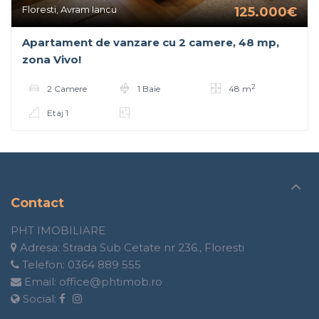
Floresti, Avram Iancu
125.000€
Apartament de vanzare cu 2 camere, 48 mp,
zona Vivo!
2
2 Camere
1 Baie
48 m
Etaj 1
Contact
PHT IMOBILIARE
Adresa:
Strada Sub Cetate nr 236., Floresti
Telefon:
0364 889 555
Email:
office@phtimob.ro
Social: