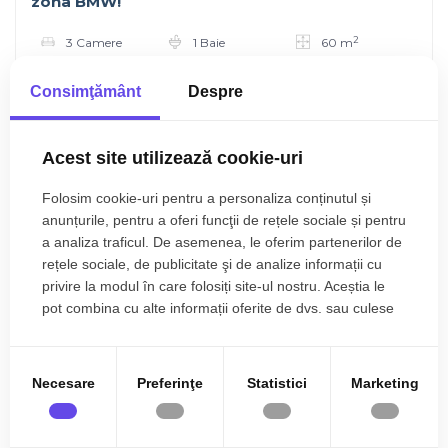
zona BMW!
2
3 Camere
1 Baie
60 m
Etaj 6/7
Consimţământ
Despre
Acest site utilizează cookie-uri
Folosim cookie-uri pentru a personaliza conținutul și
anunțurile, pentru a oferi funcţii de rețele sociale și pentru
a analiza traficul. De asemenea, le oferim partenerilor de
rețele sociale, de publicitate şi de analize informații cu
privire la modul în care folosiți site-ul nostru. Aceștia le
pot combina cu alte informații oferite de dvs. sau culese
în urma folosirii serviciilor lor.
Necesare
Preferinţe
Statistici
Marketing
Floresti, Avram Iancu
138.500€