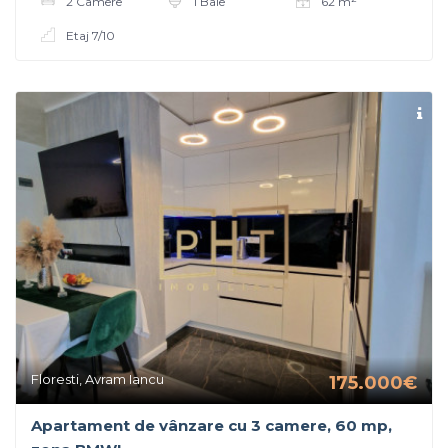
2 Camere
1 Baie
62 m
Etaj 7/10
Floresti, Avram Iancu
175.000€
Apartament de vânzare cu 3 camere, 60 mp,