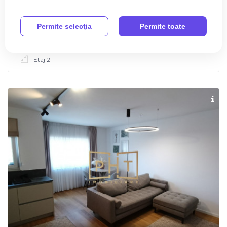
Apartament de vanzare cu 2 camere, 53 mp,
zona Vivo !
Permite selecţia
Permite toate
2
2 Camere
1 Baie
53 m
Etaj 2