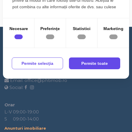
privire la modul în care folosiți site-ul nostru. Aceștia le
2 Camere
1 Baie
44 m
pot combina cu alte informații oferite de dvs. sau culese
în urma folosirii serviciilor lor.
Necesare
Preferinţe
Statistici
Marketing
Contact
PHT IMOBILIARE
Permite selecţia
Permite toate
Adresa:
Strada Sub Cetate nr 236., Floresti
Telefon:
0364 889 555
Email:
office@phtimob.ro
Social:
Orar
L-V 09:00-19:00
S 09:00-14:00
Anunturi imobiliare