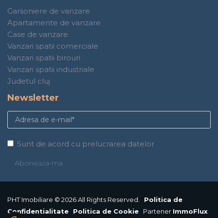
Garsoniere de vanzare
Apartamente de vanzare
Case de vanzare
Vanzari spatii comerciale
Vanzari spatii birouri
Vanzari spatii industriale
Judetul cluj
Newsletter
Sunt de acord cu prelucrarea datelor
PHT Imobiliare © 2026 All Rights Reserved.
Politica de
Confidentialitate
Politica de Cookie
Partener
ImmoFlux