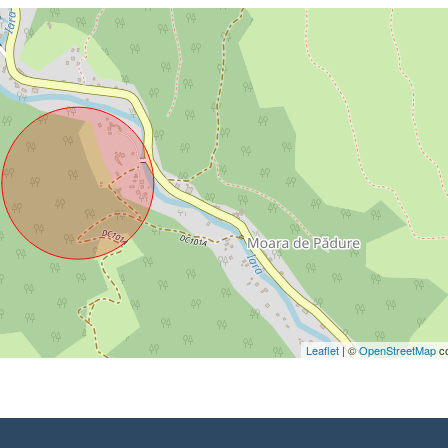
Leaflet
| ©
OpenStreetMap
co