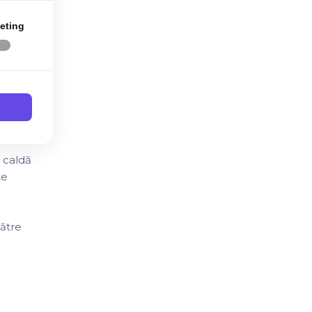
eting
la
u a
.
a caldă
te
către