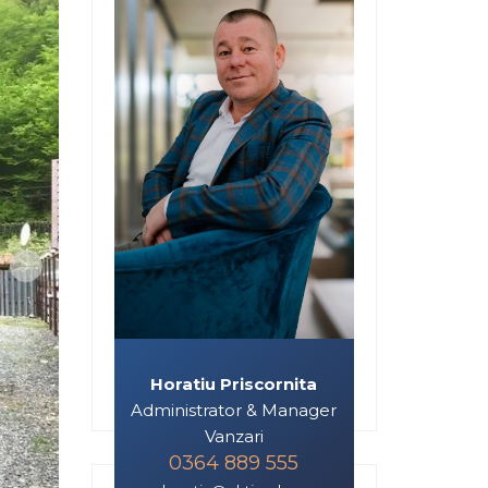
Horatiu Priscornita
Administrator & Manager
Vanzari
0364 889 555