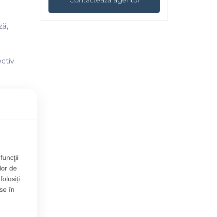
ză,
ectiv
funcţii
lor de
folosiți
se în