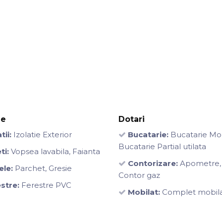
je
Dotari
tii:
Izolatie Exterior
Bucatarie:
Bucatarie Mob
Bucatarie Partial utilata
ti:
Vopsea lavabila, Faianta
Contorizare:
Apometre,
ele:
Parchet, Gresie
Contor gaz
stre:
Ferestre PVC
Mobilat:
Complet mobil