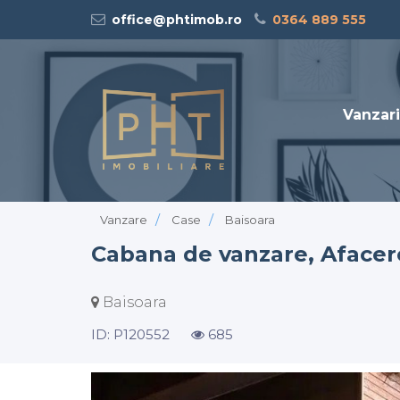
office@phtimob.ro
0364 889 555
Vanzari
Vanzare
Case
Baisoara
Cabana de vanzare, Afacere 
Baisoara
ID: P120552
685