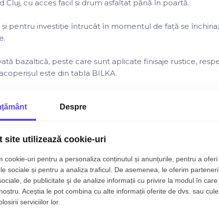
Cluj, cu acces facil si drum asfaltat până în poartă.
și pentru investiție întrucât în momentul de față se închiria
e.
ată bazaltică, peste care sunt aplicate finisaje rustice, resp
acoperișul este din tabla BILKA.
tiv:
ţământ
Despre
i cu intrare separată cameră tehnică
 site utilizează cookie-uri
 baie comună
 cookie-uri pentru a personaliza conținutul și anunțurile, pentru a oferi 
le și baie comună
le sociale și pentru a analiza traficul. De asemenea, le oferim parteneri
sociale, de publicitate şi de analize informații cu privire la modul în care 
ne de televizoare în fiecare dormitor și internet.
 nostru. Aceștia le pot combina cu alte informații oferite de dvs. sau cule
osirii serviciilor lor.
perite