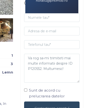
horatiu@phtimob.ro
Contacteaza-ma
1
3
Lemn
Sunt de acord cu
prelucrarea datelor
, în