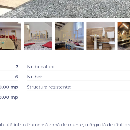
7
Nr. bucatarii:
6
Nr. bai:
0.00 mp
Structura rezistenta:
0.00 mp
ituată într-o frumoasă zonă de munte, mărginită de râul Iara