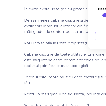
În curte există un foișor, cu grătar, cuptor, plit
Nece
De asemenea cabana dispune și de ciubăr cu s
extrior din lemn, iar la interior din fibră de st
mări gradul de confort, acesta are un acoperiș
Râul Iara se află la limita proprietății, accesul f
Cabana dispune de toate utilitățile. Energia el
este asigurat de catre centrala termică pe lem
realizată prin fosă septică ecologică.
Terenul este împrejmuit cu gard metalic și fu
râu.
Pentru a mări gradul de siguranță, locuința d
Se vinde complet mobilată și utilată!