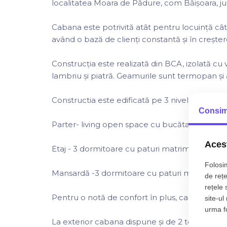
localitatea Moara de Pădure, com Băișoara, jud 
Cabana este potrivită atât pentru locuință cât 
având o bază de clienți constantă și în creșter
Construcția este realizată din BCA, izolată cu v
lambriu și piatră. Geamurile sunt termopan și 
Constructia este edificată pe 3 niveluri, respec
Consim
Parter- living open space cu bucătaria, baie ș
Acest
Etaj - 3 dormitoare cu paturi matrimoniale și
Folosim
Mansardă -3 dormitoare cu paturi matrimonia
de rețe
rețele 
Pentru o notă de confort în plus, cabana dispu
site-ul
urma fol
La exterior cabana dispune și de 2 terase aco