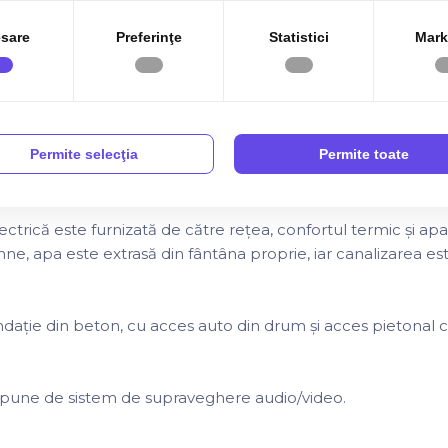
ă , friteuză electrică și chiuvetă cu apă caldă.
sare
Preferinţe
Statistici
Mark
obă exterioară cu o capacitate de 10-12 persoane,realizat 
iclă, cu sistem jacuzzi, sauna si pompa de filtrare a apei. Pentr
,astfel că indiferent de vremea de afară se poate sta în apă
Permite selecţia
Permite toate
iind realizat direct din curte.
ectrică este furnizată de către rețea, confortul termic și ap
ne, apa este extrasă din fântâna proprie, iar canalizarea es
ndație din beton, cu acces auto din drum și acces pietonal 
ispune de sistem de supraveghere audio/video.