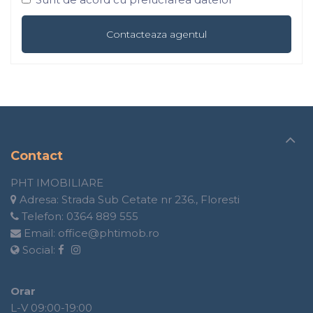
Contact
PHT IMOBILIARE
Adresa:
Strada Sub Cetate nr 236., Floresti
Telefon:
0364 889 555
Email:
office@phtimob.ro
Social:
Orar
L-V 09:00-19:00