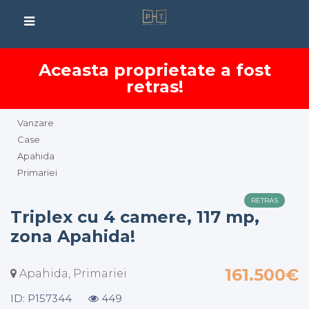
Aceasta proprietate a fost
retras!
Vanzare
Case
Apahida
Primariei
RETRAS
Triplex cu 4 camere, 117 mp,
zona Apahida!
161.500€
Apahida, Primariei
ID: P157344
449