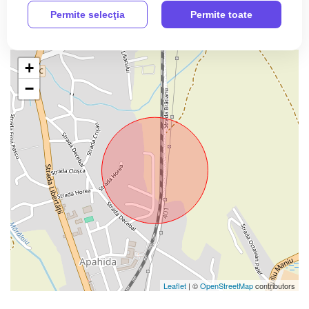
Permite selecţia
Permite toate
+
−
Leaflet
| ©
OpenStreetMap
contributors