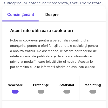
sufragerie, bucatarie decomandată, spațiu depozitare,
grup sanitar. Suprafața utila a parterului este de 55 mp.
Etaj: 3 dormitoare dintre care unul matrimonial cu baie
Consimţământ
Despre
proprie, doua dormitoare cu ieșire la logie, baie.
Suprafața utila a etajului este de 57 mp. Pret: 187.000
Acest site utilizează cookie-uri
EURO Fiecare unitate se preda la stadiul de semifinisat
cu o mâna de glet, cu încălzire in pardoseală,
Folosim cookie-uri pentru a personaliza conținutul și
tâmplărie cu trei foi de sticla, izolatie exterioara
anunțurile, pentru a oferi funcţii de rețele sociale și pentru
polistiren 10. Acoperiș cu grinzi de lemn, vata de 10,
a analiza traficul. De asemenea, le oferim partenerilor de
tabla, izolatie termica si fonica. Fiecare unitate dispune
rețele sociale, de publicitate şi de analize informații cu
de un loc privat de parcare si curte proprie. Exista
privire la modul în care folosiți site-ul nostru. Aceștia le
posibilitatea de finisare de către constructor in funcție
pot combina cu alte informații oferite de dvs. sau culese
în urma folosirii serviciilor lor.
de bugetul alocat, toate utilitățile sunt trase pe pozitie.
Constructia a fost finalizata in anul 2023 iar materialele
folosite sunt de cea mai buna calitate. Pentru mai
Necesare
Preferinţe
Statistici
Marketing
multe detalii ne puteti contacta. ID EXTERN: P157344