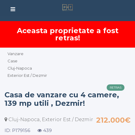
Aceasta proprietate a fost
retras!
Vanzare
Case
Cluj-Napoca
Exterior Est / Dezmir
RETRAS
Casa de vanzare cu 4 camere,
139 mp utili , Dezmir!
212.000€
Cluj-Napoca, Exterior Est / Dezmir
ID: P179156
439