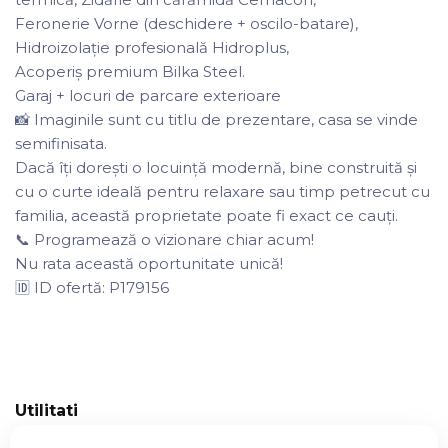
Feronerie Vorne (deschidere + oscilo-batare),
Hidroizolație profesională Hidroplus,
Acoperiș premium Bilka Steel.
Garaj + locuri de parcare exterioare
📸 Imaginile sunt cu titlu de prezentare, casa se vinde
semifinisata.
Dacă îți dorești o locuință modernă, bine construită și
cu o curte ideală pentru relaxare sau timp petrecut cu
familia, această proprietate poate fi exact ce cauți.
📞 Programează o vizionare chiar acum!
Nu rata această oportunitate unică!
🆔 ID ofertă: P179156
Utilitati
Utilitati generale:
Curent, Apa, Canalizare