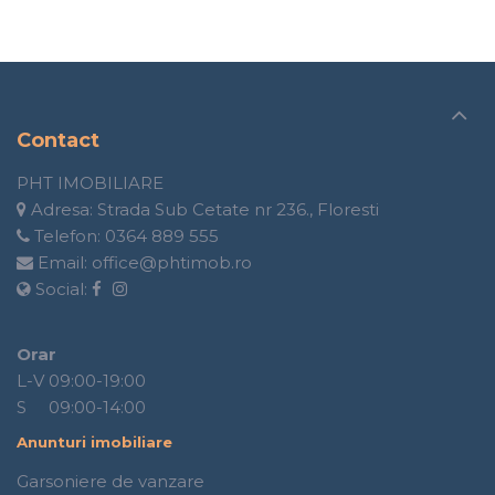
Contact
PHT IMOBILIARE
Adresa:
Strada Sub Cetate nr 236., Floresti
Telefon:
0364 889 555
Email:
office@phtimob.ro
Social:
Orar
L-V 09:00-19:00
S 09:00-14:00
Anunturi imobiliare
Garsoniere de vanzare