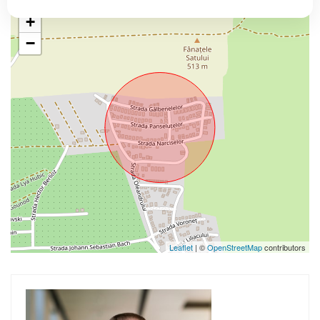
+
−
Leaflet
| ©
OpenStreetMap
contributors