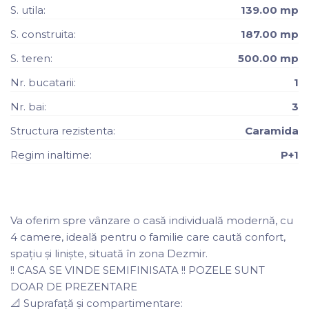
S. utila:
139.00 mp
S. construita:
187.00 mp
S. teren:
500.00 mp
Nr. bucatarii:
1
Nr. bai:
3
Structura rezistenta:
Caramida
Regim inaltime:
P+1
Va oferim spre vânzare o casă individuală modernă, cu
4 camere, ideală pentru o familie care caută confort,
spațiu și liniște, situată în zona Dezmir.
!! CASA SE VINDE SEMIFINISATA !! POZELE SUNT
DOAR DE PREZENTARE
📐 Suprafață și compartimentare: