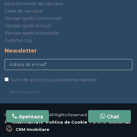
Apartamente de vanzare
Case de vanzare
Vanzari spatii comerciale
Vanzari spatii birouri
Vanzari spatii industriale
Judetul cluj
Newsletter
Sunt de acord cu prelucrarea datelor
PHT Imobiliare © 2026 All Rights Reserved.
Politica de
Apeleaza
Chat
Chat
Confidentialitate
Politica de Cookie
Partener
ImmoFlux
CRM CRM Imobiliare