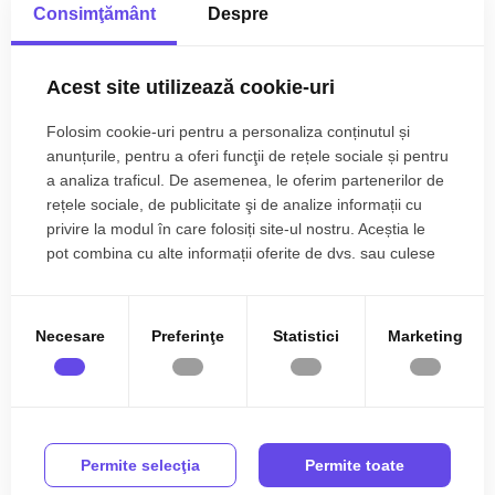
Consimţământ
Despre
Sistem incalzire:
Centrala proprie, Incalzire
pardoseala
Acest site utilizează cookie-uri
Finisaje
Pereti:
Vopsea lavabila, Faianta
Folosim cookie-uri pentru a personaliza conținutul și
anunțurile, pentru a oferi funcţii de rețele sociale și pentru
Podele:
Parchet, Gresie
a analiza traficul. De asemenea, le oferim partenerilor de
Ferestre:
Ferestre PVC, Ferestre Termopan
rețele sociale, de publicitate şi de analize informații cu
privire la modul în care folosiți site-ul nostru. Aceștia le
Usa intrare:
Usa intrare Metal
pot combina cu alte informații oferite de dvs. sau culese
Usa interior:
Usa interior Lemn
în urma folosirii serviciilor lor.
Dotari
Necesare
Preferinţe
Statistici
Marketing
Spatii utile:
Dressing
Bucatarie:
Bucatarie Nemobilata
Mobilat:
Nemobilat
Permite selecţia
Permite toate