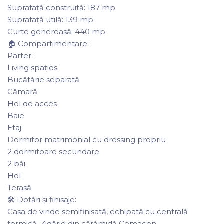
Suprafață construită: 187 mp
Suprafață utilă: 139 mp
Curte generoasă: 440 mp
🏠 Compartimentare:
Parter:
Living spațios
Bucătărie separată
Cămară
Hol de acces
Baie
Etaj:
Dormitor matrimonial cu dressing propriu
2 dormitoare secundare
2 băi
Hol
Terasă
🛠️ Dotări și finisaje:
Casa de vinde semifinisată, echipată cu centrală
termică, Zidărie din cărămidă Cemacon,