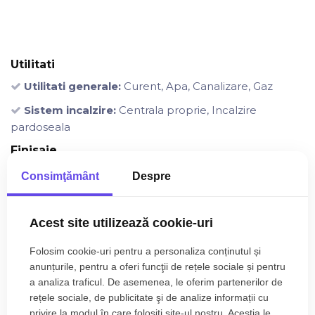
Utilitati
Utilitati generale:
Curent, Apa, Canalizare, Gaz
Sistem incalzire:
Centrala proprie, Incalzire
pardoseala
Finisaje
Izolatii:
Izolatie Exterior
Consimţământ
Despre
Dotari
Spatii utile:
Terasa
Acest site utilizează cookie-uri
Bucatarie:
Bucatarie Mobilata
Folosim cookie-uri pentru a personaliza conținutul și
Mobilat:
Mobilat Lux
anunțurile, pentru a oferi funcţii de rețele sociale și pentru
a analiza traficul. De asemenea, le oferim partenerilor de
Imobil:
Interfon, Lift, Curte comuna
rețele sociale, de publicitate şi de analize informații cu
privire la modul în care folosiți site-ul nostru. Aceștia le