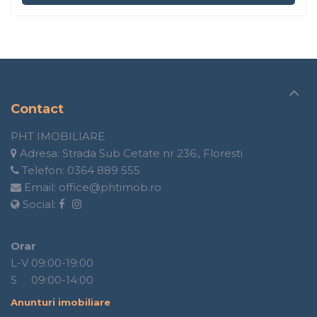
Contact
PHT IMOBILIARE
Adresa:
Strada Sub Cetate nr 236., Floresti
Telefon:
0364 889 555
Email:
office@phtimob.ro
Social:
Orar
L-V 09:00-19:00
S 09:00-14:00
Anunturi imobiliare