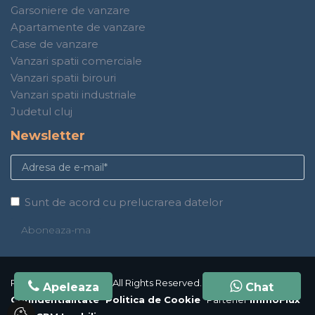
Garsoniere de vanzare
Apartamente de vanzare
Case de vanzare
Vanzari spatii comerciale
Vanzari spatii birouri
Vanzari spatii industriale
Judetul cluj
Newsletter
Sunt de acord cu prelucrarea datelor
PHT Imobiliare © 2026 All Rights Reserved.
Politica de
Apeleaza
Chat
Chat
Confidentialitate
Politica de Cookie
Partener
ImmoFlux