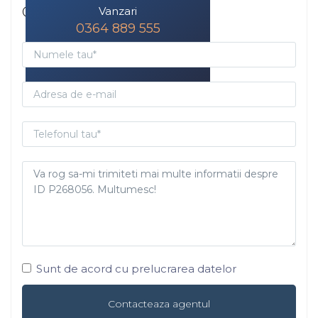
Contacteaza-ma
Vanzari
0364 889 555
horatiu@phtimob.ro
Sunt de acord cu prelucrarea datelor