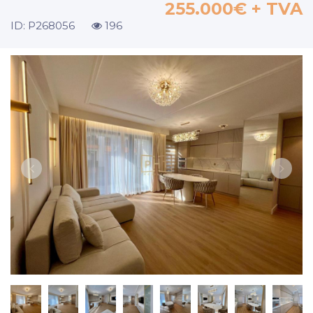
255.000€
+ TVA
ID: P268056
196