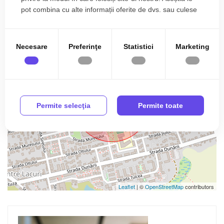
pot combina cu alte informații oferite de dvs. sau culese
în urma folosirii serviciilor lor.
+
−
Necesare
Preferinţe
Statistici
Marketing
Permite selecţia
Permite toate
Leaflet
| ©
OpenStreetMap
contributors