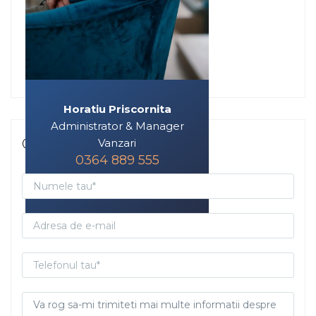
Horatiu Priscornita
Administrator & Manager
Contacteaza-ma
Vanzari
0364 889 555
horatiu@phtimob.ro