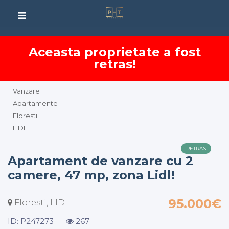
Aceasta proprietate a fost
retras!
Vanzare
Apartamente
Floresti
LIDL
RETRAS
Apartament de vanzare cu 2
camere, 47 mp, zona Lidl!
95.000€
Floresti, LIDL
ID: P247273
267