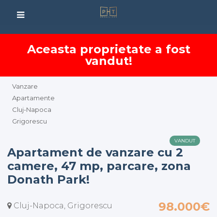
Aceasta proprietate a fost
vandut!
Vanzare
Apartamente
Cluj-Napoca
Grigorescu
VANDUT
Apartament de vanzare cu 2
camere, 47 mp, parcare, zona
Donath Park!
98.000€
Cluj-Napoca, Grigorescu