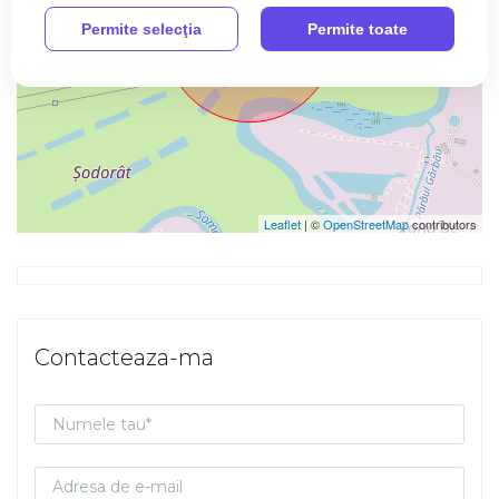
Permite selecţia
Permite toate
Leaflet
| ©
OpenStreetMap
contributors
Contacteaza-ma