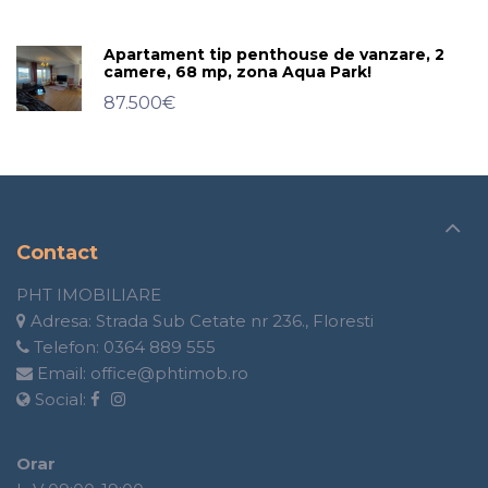
Apartament tip penthouse de vanzare, 2
camere, 68 mp, zona Aqua Park!
87.500€
Contact
PHT IMOBILIARE
Adresa:
Strada Sub Cetate nr 236., Floresti
Telefon:
0364 889 555
Email:
office@phtimob.ro
Social:
Orar