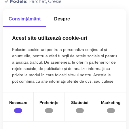
Podele:
Parchet, Gresie
Ferestre:
Ferestre PVC, Ferestre Termopan
Consimţământ
Despre
Usa intrare:
Usa intrare Metal
Usa interior:
Usa interior Lemn
Acest site utilizează cookie-uri
Dotari
Bucatarie:
Bucatarie Mobilata
Folosim cookie-uri pentru a personaliza conținutul și
anunțurile, pentru a oferi funcţii de rețele sociale și pentru
Mobilat:
Partial mobilat
a analiza traficul. De asemenea, le oferim partenerilor de
Imobil:
Interfon
rețele sociale, de publicitate şi de analize informații cu
privire la modul în care folosiți site-ul nostru. Aceștia le
pot combina cu alte informații oferite de dvs. sau culese
în urma folosirii serviciilor lor.
+
Necesare
Preferinţe
Statistici
Marketing
−