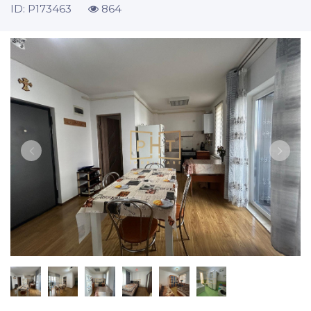
ID: P173463
864